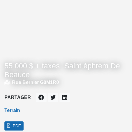
55 000 $ + taxes
Saint éphrem De
Beauce
Rue Bernier G0M1R0
PARTAGER
Terrain
PDF