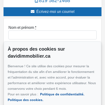
819 582-1468
Écrivez-moi un courriel
Nom et prénom
*
À propos des cookies sur
Téléphone
*
davidimmobilier.ca
Bienvenue ! Ce site utilise des cookies pour mesurer la
fréquentation du site afin d'en améliorer le fonctionnement
Adresse e-mail
*
et l'administration et, avec votre accord, pour évaluer la
performance et améliorer votre expérience utilisateur. Nous
conservons votre choix pendant 6 mois.
Adresse de la propriété qui vous intéresse?
Pour en savoir plus :
Politique de confidentialité.
Politique des cookies.