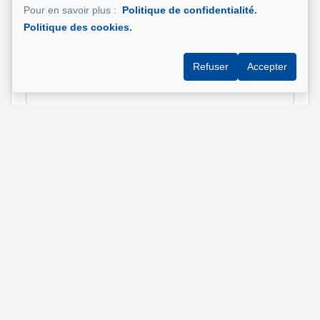
Téléphone
*
Pour en savoir plus :
Politique de confidentialité.
Politique des cookies.
Refuser
Accepter
Adresse e-mail
*
Adresse de la propriété qui vous intéresse?
Message