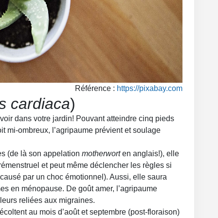
Référence :
https://pixabay.com
s cardiaca
)
oir dans votre jardin! Pouvant atteindre cinq pieds
oit mi-ombreux, l’agripaume prévient et soulage
s (de là son appelation
motherwort
en anglais!), elle
rémenstruel et peut même déclencher les règles si
st causé par un choc émotionnel). Aussi, elle saura
mmes en ménopause. De goût amer, l’agripaume
uleurs reliées aux migraines.
 récoltent au mois d’août et septembre (post-floraison)