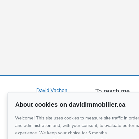
David Vachon
To reach me
Home
Via Capitale Accès
About cookies on davidimmobilier.ca
819 582-146
For Sale
About
Welcome! This site uses cookies to measure site traffic in order
Send me an e
Sell
and administration and, with your consent, to evaluate perfor
experience. We keep your choice for 6 months.
Buy